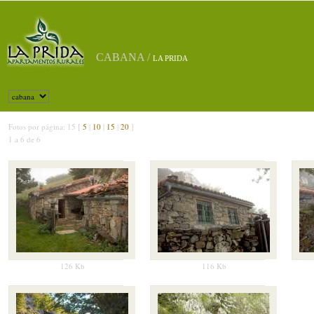
CABANA /
LA PRIDA
Fotos por página: 15 [
5
|
10
|
15
|
20
]
1 a 6 de 6
126 Kb
116 Kb