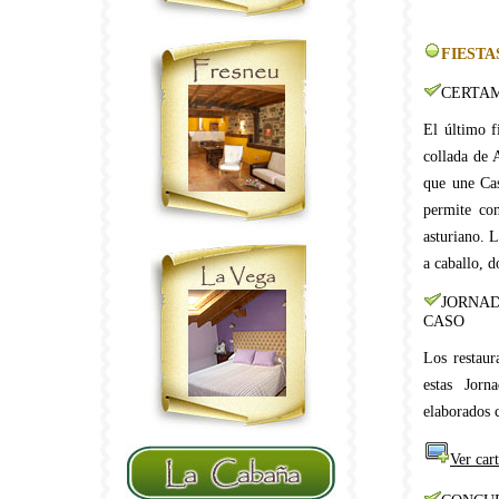
FIESTA
CERTAME
El último f
collada de 
que une Cas
permite co
asturiano. L
a caballo, d
JORNA
CASO
Los restaur
estas Jorn
elaborados 
Ver car